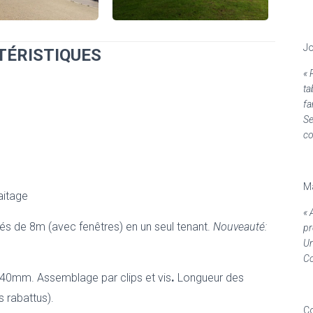
Jo
TÉRISTIQUES
« 
ta
fa
Se
co
Ma
aitage
« 
és de 8m (avec fenêtres) en un seul tenant.
Nouveauté:
pr
Un
Co
.
 40mm. Assemblage par clips et vis
Longueur des
 rabattus).
Co