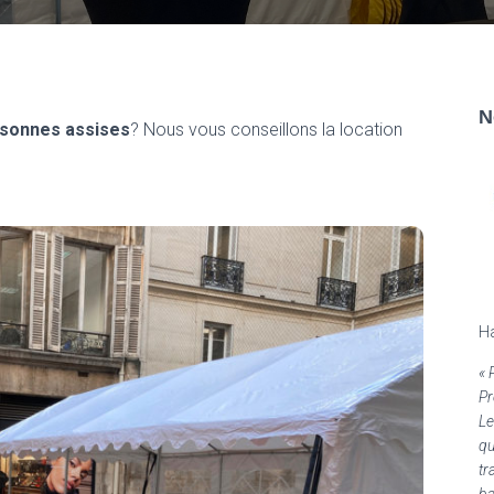
N
rsonnes assises
? Nous vous conseillons la location
H
«
Pr
Le
qu
tr
ba