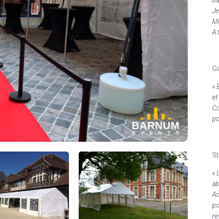
Je
Me
A 
Ga
«
et
Co
po
S
«
ab
Ac
po
re