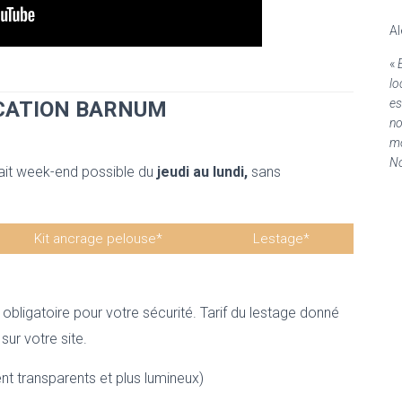
Al
«
lo
es
OCATION BARNUM
no
mo
No
rfait week-end possible du
jeudi au lundi,
sans
Kit ancrage pelouse*
Lestage*
20€
70€
 obligatoire pour votre sécurité.
Tarif du lestage donné
sur votre site.
ent transparents et plus lumineux)