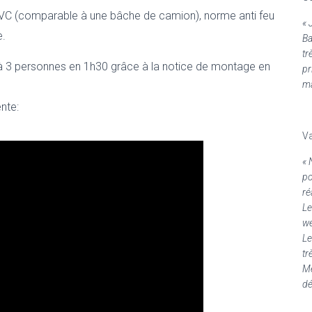
C (comparable à une bâche de camion), norme anti feu
« 
e.
Ba
tr
 3 personnes en 1h30 grâce à la notice de montage en
pr
ma
ente:
Va
« 
po
ré
Le
we
Le
tr
Me
dé