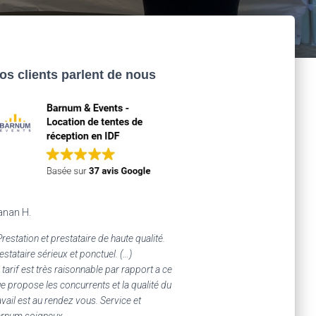
os clients parlent de nous
anan H.
Prestation et prestataire de haute qualité.
estataire sérieux et ponctuel. (…)
 tarif est très raisonnable par rapport a ce
e propose les concurrents et la qualité du
avail est au rendez vous. Service et
rnum soigneux.