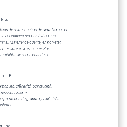
el G.
Ravis de notre location de deux barnums,
bles et chaises pour un événement
milial. Matériel de qualité, en bon état.
rvice fiable et attentionné. Prix
mpétitifs. Je recommande ! »
rcel B:
Amabilité, efficacité, ponctualité,
ofessionnalisme :
e prestation de grande qualité. Très
ntent »
rinne L.