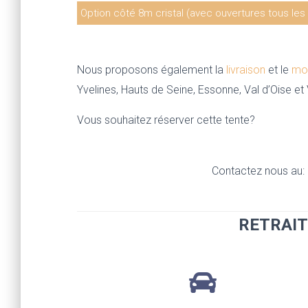
Option côté 8m cristal (avec ouvertures tous les
25€
Nous proposons également la
livraison
et le
mo
Yvelines, Hauts de Seine, Essonne, Val d’Oise et
Vous souhaitez réserver cette tente?
Contactez nous au:
RETRAIT