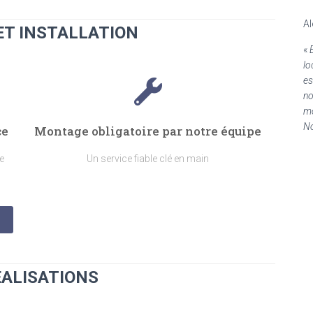
Al
ET INSTALLATION
«
lo
es
no
mo
No
ce
Montage obligatoire par notre équipe
e
Un service fiable clé en main
EALISATIONS