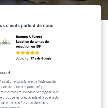
os clients parlent de nous
anan H.
Prestation et prestataire de haute qualité.
estataire sérieux et ponctuel. (…)
 tarif est très raisonnable par rapport a ce
e propose les concurrents et la qualité du
avail est au rendez vous. Service et
rnum soigneux.