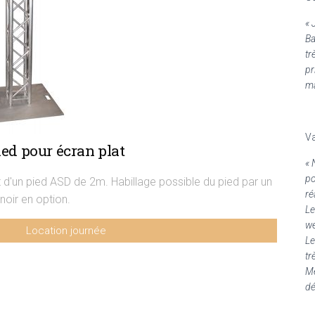
« 
Ba
tr
pr
ma
Va
ed pour écran plat
« 
po
 d'un pied ASD de 2m. Habillage possible du pied par un
ré
noir en option.
Le
we
Location journée
Le
49€ HT - hors manutention
tr
Me
dé