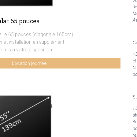
Je
Me
lat 65 pouces
A 
aille 65 pouces (diagonale 165cm)
n et installation en supplément
Ga
e mis à votre disposition
«
et
Location journée
Co
289€ HT - hors installation
po
S
«
ab
Ac
po
re