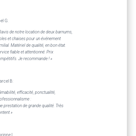
el G.
Ravis de notre location de deux barnums,
bles et chaises pour un événement
milial. Matériel de qualité, en bon état.
rvice fiable et attentionné. Prix
mpétitifs. Je recommande ! »
rcel B:
Amabilité, efficacité, ponctualité,
ofessionnalisme :
e prestation de grande qualité. Très
ntent »
rinne L.