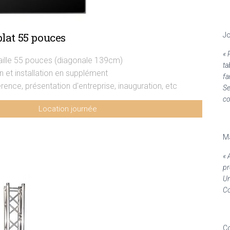
lat 55 pouces
Jo
« 
aille 55 pouces (diagonale 139cm)
ta
n et installation en supplément
fa
rence, présentation d'entreprise, inauguration, etc
Se
co
Location journée
229€ HT
Ma
« 
pr
Un
Co
Co