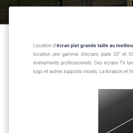
Location ecran plat à Paris
Location d’
écran plat grande taille au meilleu
location une gamme d’écrans plats 55″ et 65
événements professionnels. Ces écrans TV lumi
logo et autres supports visuels. La livraison et l’