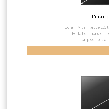
Ecran p
Ecran TV de marque LG, t
Forfait de manutentio
Un pied peut êtr
Ecran plat 65 pouces LG 4K