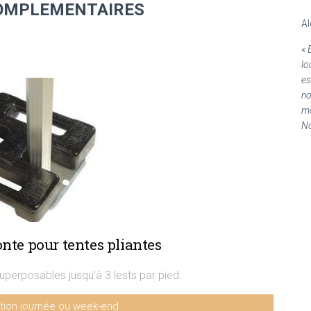
OMPLEMENTAIRES
Al
«
lo
es
no
mo
No
nte pour tentes pliantes
uperposables jusqu'à 3 lests par pied.
tion journée ou week-end