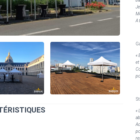
Je
Me
A 
Ga
«
et
Co
po
S
TÉRISTIQUES
«
ab
Ac
po
re