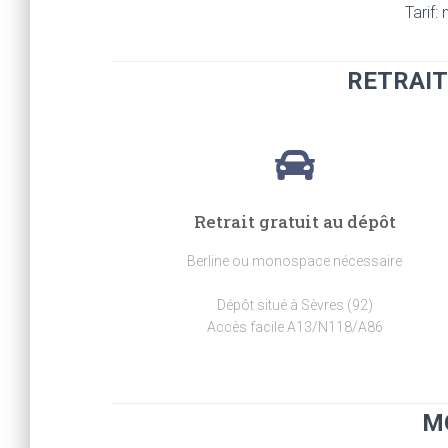
Tarif:
RETRAIT
Retrait gratuit au dépôt
Berline ou monospace nécessaire
Dépôt situé à Sèvres (92)
Accès facile A13/N118/A86
M