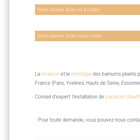
Tente pliante 3x3m et 4 côtés
100€ HT
Tente pliante 3x3m sans côtés
80€ HT
La
livraison
et le
montage
des barnums pliants pe
France (Paris, Yvelines, Hauts de Seine, Essonne
Conseil d’expert: l’installation de
parasols chauff
Pour toute demande, vous pouvez nous contac