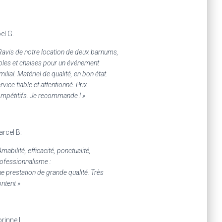
el G.
Ravis de notre location de deux barnums,
bles et chaises pour un événement
milial. Matériel de qualité, en bon état.
rvice fiable et attentionné. Prix
mpétitifs. Je recommande ! »
rcel B:
Amabilité, efficacité, ponctualité,
ofessionnalisme :
e prestation de grande qualité. Très
ntent »
rinne L.