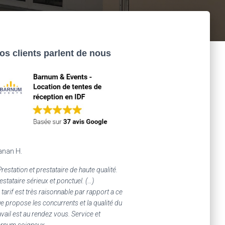
os clients parlent de nous
anan H.
Prestation et prestataire de haute qualité.
estataire sérieux et ponctuel. (…)
 tarif est très raisonnable par rapport a ce
e propose les concurrents et la qualité du
avail est au rendez vous. Service et
rnum soigneux.