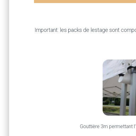
Lestage fonte 15kg
5€ H
Important: les packs de lestage sont compo
Gouttière 3m permettant l