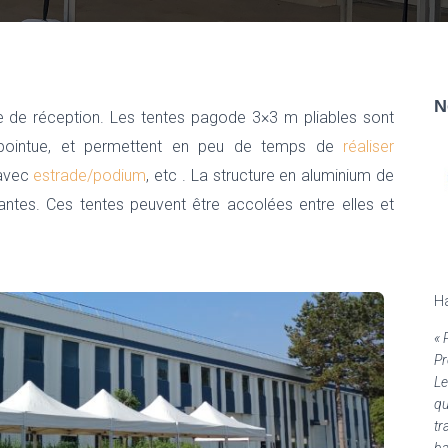
N
te de réception. Les tentes pagode 3×3 m pliables sont
e pointue, et permettent en peu de temps de
réaliser
 avec
estrade/podium
, etc . La structure en aluminium de
ntes. Ces tentes peuvent être accolées entre elles et
H
«
Pr
Le
qu
tr
ba