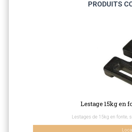
PRODUITS C
Lestage 15kg en fo
Lestages de 15kg en fonte, s
Loca