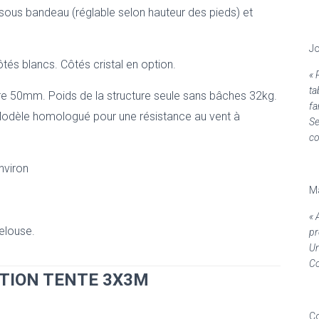
ous bandeau (réglable selon hauteur des pieds) et
Jo
tés blancs. Côtés cristal en option.
« 
ta
re 50mm. Poids de la structure seule sans bâches 32kg.
fa
odèle homologué pour une résistance au vent à
Se
co
nviron
Ma
« 
elouse.
pr
Un
Co
ATION TENTE 3X3M
Co