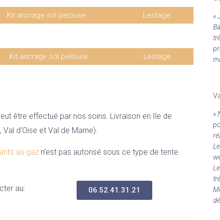
Kit ancrage sol pelouse
Lestage
« 
Ba
10€ HT
30€ HT
tr
pr
Kit ancrage sol pelouse
Lestage
ma
10€ HT
30€ HT
Va
« 
ut être effectué par nos soins. Livraison en Ile de
po
, Val d’Oise et Val de Marne).
ré
Le
ants au gaz
n’est pas autorisé sous ce type de tente.
we
Le
tr
ter au:
Me
06.52.41.31.21
dé