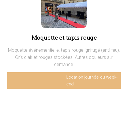
Moquette et tapis rouge
Moquette événementielle, tapis rouge ignifugé (anti-feu).
Gris clair et rouges stockées. Autres couleurs sur
demande.
Location journée ou week-
end
Tapis rouge ou moquette
A partir de 5€ HT/m² hors
(au m²)
pose