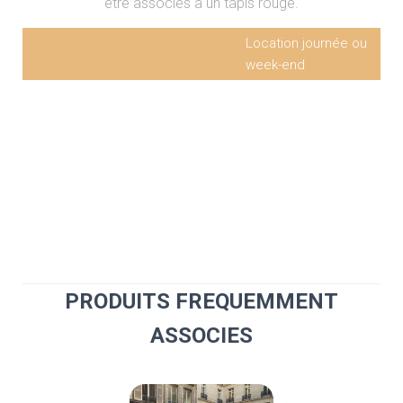
être associés à un tapis rouge.
Location journée ou
week-end
Potelet noir avec sangle 2m, de
11,5€ HT
1 à 29 pièces
Potelet noir avec sangle 2m, plus
10,4€ HT
de 30 pièces
PRODUITS FREQUEMMENT
ASSOCIES