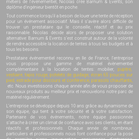
métiers de l’événementiel, Nicolas crée Barnum & Events, son
diplôme d’ingénieur bientôt en poche.
Tout commence lorsqu’il a besoin de louer une tente de réception
pour un événement associatif. Mais il s’avère alors difficile de
trouver un prestataire qui le conseille, réactif et au prix
raisonnable. Nicolas décide alors de proposer une solution
alternative: Barnum & Events s’est construit autour de la volonté
de rendre accessible la location de tentes à tous les budgets et à
tous les besoins.
Prestataire événementiel reconnu en Ile de France, l’entreprise
vous propose une gamme de matériel évènementiel
complémentaire à la location de tentes: mobilier,
pupitre,
vestiaire,
tapis rouge,
potelets de guidage,
écran 65 pouces sur
pied
,
estrade pour discours et conférence
,
parasols chauffants,
etc. Nous investissons chaque année afin de vous proposer de
nouveaux produits au meilleur prix et renouvelons notre parc de
matériel régulièrement.
L’entreprise se développe depuis 10 ans grâce au dynamisme de
son équipe, qui tient à votre sécurité et à votre satisfaction.
Partenaire de vos événements, notre équipe passionnée
s’attache à créer un climat de confiance avec ses clients, en étant
réactifs et professionnels.
Chaque année de nombreux
particuliers et professionnels nous font confiance pour la pose