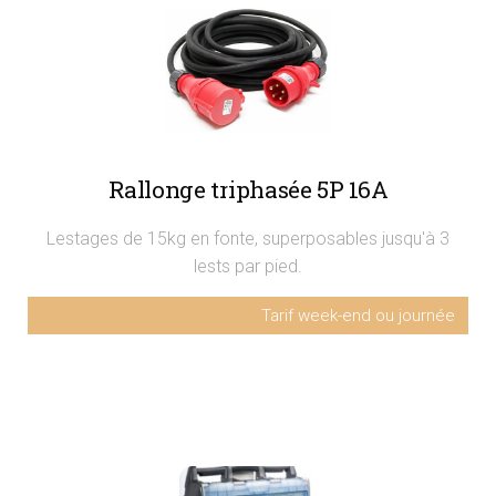
Rallonge triphasée 5P 16A
Lestages de 15kg en fonte, superposables jusqu'à 3
lests par pied.
Tarif week-end ou journée
Rallonge triphasée 5P 10m
Sur devis