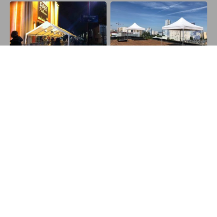
NOTRE HISTOIRE
C’est en 2014 que l’aventure commence! Passionné par les
métiers de l’événementiel, Nicolas crée Barnum & Events, son
diplôme d’ingénieur bientôt en poche.