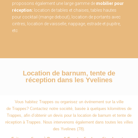
proposons également une large gamme de
mobilier pour
réception:
location de tables et chaises, tables hautes
pour cocktail (mange debout), location de portants avec
cintres, location de vaisselle, nappage, estrade et pupitre,
etc
Location de barnum, tente de
réception dans les Yvelines
Vous habitez Trappes
ou organisez un événement sur la ville
de
Trappes
? Contactez notre société, basée à quelques kilomètres de
Trapp
es
, afin d’obtenir un devis pour la location de barnum et tente de
réception à Trappes
. Nous intervenons également dans toutes les villes
des Yvelines (78).