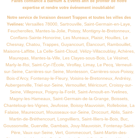
Faites confiance à Barnum & Events afin de profiter de notre
expertise et rendre votre événement inoubliable!
Notre service de livraison dessert Trappes
et toutes les villes des
Versailles 78000, Sartrouville, Saint-Germain-en-Laye,
Yvelines:
Feucherolles, Mantes-la-Jolie, Poissy, Montigny-le-Bretonneux,
Conflans-Sainte-Honorine, Les Mureaux, Plaisir, Houilles, Le
Chesnay, Chatou, Trappes, Guyancourt, Élancourt, Rambouillet,
Maisons-Laffitte, La Celle-Saint-Cloud, Vélizy-Villacoublay, Achères,
Maurepas, Mantes-la-Ville, Les Clayes-sous-Bois, Le Vésinet,
Marly-le-Roi, Saint-Cyr-l’École, Viroflay, Limay, Le Pecq, Verneuil-
sur-Seine, Carrières-sur-Seine, Montesson, Carrières-sous-Poissy,
Bois-d’Arcy, Fontenay-le-Fleury, Voisins-le-Bretonneux, Andrésy,
Aubergenville, Triel-sur-Seine, Vernouillet, Méricourt, Croissy-sur-
Seine, Villepreux, Poigny-la-Forêt, Saint-Arnoult-en-Yvelines,
Magny-les-Hameaux, Saint-Germain-de-la-Grange, Boissets,
Chanteloup-les-Vignes, Jeufosse, Boissy-Mauvoisin, Rolleboise, La
Falaise, Maurecourt, Mousseaux-sur-Seine, Drocourt, Ablis, Saint-
Martin-de-Bréthencourt, Longvilliers, Saint-Illiers-le-Bois, Buc,
Goussonville, Guerville, Gambais, Jouy-Mauvoisin, Fontenay-Saint-
Père, Vaux-sur-Seine, Vert, Gommecourt, Saint-Martin-des-