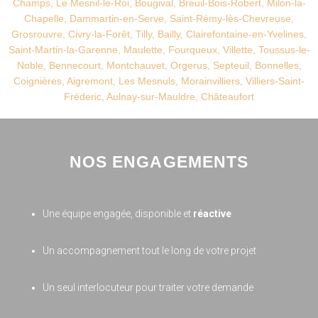
Champs, Le Mesnil-le-Roi, Bougival, Breuil-Bois-Robert, Milon-la-
Chapelle, Dammartin-en-Serve, Saint-Rémy-lès-Chevreuse,
Grosrouvre, Civry-la-Forêt, Tilly, Bailly, Clairefontaine-en-Yvelines,
Saint-Martin-la-Garenne, Maulette, Fourqueux, Villette, Toussus-le-
Noble, Bennecourt, Montchauvet, Orgerus, Septeuil, Bonnelles,
Coignières, Aigremont, Les Mesnuls, Morainvilliers, Villiers-Saint-
Fréderic, Aulnay-sur-Mauldre, Châteaufort
NOS ENGAGEMENTS
Une équipe engagée, disponible et
réactive
Un accompagnement tout le long de votre projet
Un seul interlocuteur pour traiter votre demande